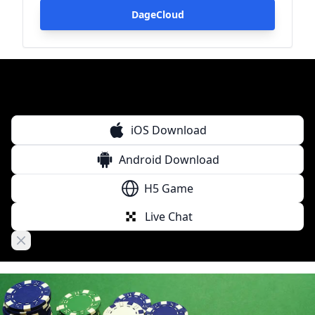
DageCloud
iOS Download
Android Download
H5 Game
Live Chat
Close banner