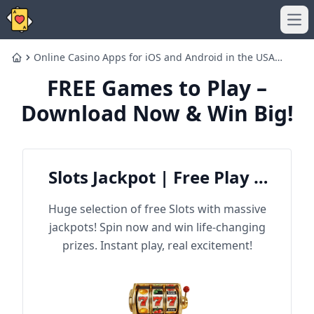
Ope
Online Casino Apps for iOS and Android in the USA
Home
Explained
FREE Games to Play –
Download Now & Win Big!
Slots Jackpot | Free Play &
Win Big
Huge selection of free Slots with massive
jackpots! Spin now and win life-changing
prizes. Instant play, real excitement!