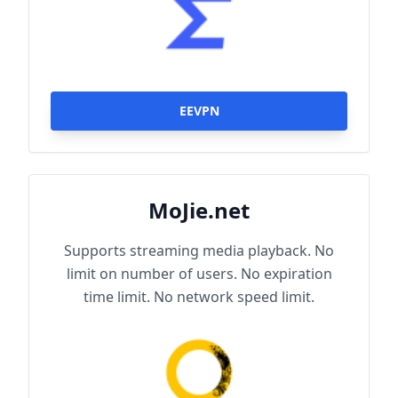
EEVPN
MoJie.net
Supports streaming media playback. No
limit on number of users. No expiration
time limit. No network speed limit.