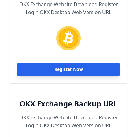
OKX Exchange Website Download Register
Login OKX Desktop Web Version URL
Register Now
OKX Exchange Backup URL
OKX Exchange Website Download Register
Login OKX Desktop Web Version URL