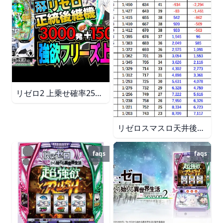
リゼロ2 上乗せ確率25%！1500個ループの激アツ仕組み完全解説 リゼロ2（e Re:ゼロから始める異世界生活season2）の上乗せ確率は約25%。2回目以降の大当たりで1500個が上乗せされる強欲フリーズの仕組み、演出信頼度、RUSH継続率約77%まで完全解説します。
リゼロスマスロ天井後の期待値徹底解説 リゼロのスマスロ天井後の期待値について、前回のAT当選条件や駆け抜け後の挙動、天井短縮の影響を踏まえ、具体的な狙い目と注意点を分かりやすく解説します。データ履歴の読み方や実戦で役立つポイントも紹介しています。
faqs
faqs