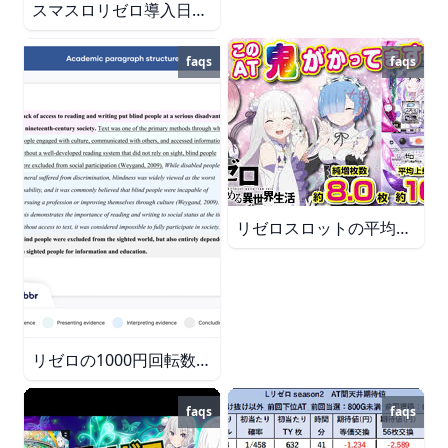
スマスロリゼロ導入日はいつ？ スマスロ版『Re:ゼロから始める異世界生活 season2』の全国導入日は2024年10月21日です。導入台数やホールごとの設置タイミングの違いもあわせて確認できます。
faqs
faqs
リゼロスロットの平均上乗せゲーム数はどのくらい？ リゼロのスロットで期待される平均上乗せゲーム数を解説。リゼロ2（スマスロ）の上位ATや超強欲ラッシュなど、 machinesごとの上乗せの特徴と実戦での狙い目のポイントを分かりやすく紹介します。
リゼロの1000円回転数徹底解説｜実例付きの現場目安 リゼロの1000円あたりの回転数を、実例データと日々の調整要因を交えてわかりやすく解説。釘・返し・風車・道釘などの要因が回転数に与える影響を具体例とともに紹介し、実戦で使える目安と立ち回りのポイントを提供します。
faqs
faqs