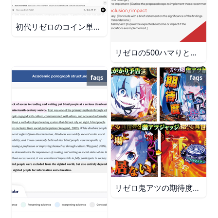
初代リゼロのコイン単価は3.1円？実戦イメージも解説 初代『リゼロ』（Re:ゼロから始める異世界生活）のコイン単価は3.1円とされています。この数値がどんな意味を持ち、実戦ではどう感じられるのかをわかりやすく説明します。
リゼロの500ハマりとは？ リゼロの500ハマりとは、500G前後まで当たりが来ない状態を指す言い方です。実戦での使われ方や、続行判断の目安もわかりやすくまとめます。
faqs
faqs
リゼロ鬼アツの期待度98%！大当り濃厚の激アツ演出完全解説 パチンコPリゼロ鬼がかりverの鬼アツ演出の期待度・信頼度を完全解説。トータル信頼度約85%、本前兆期待度98.0%で大当り濃厚。保留変化の信頼度数値や他の演出との比較も紹介。