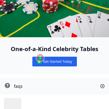
One-of-a-Kind Celebrity Tables
Get Started Today
Notifications
faqs