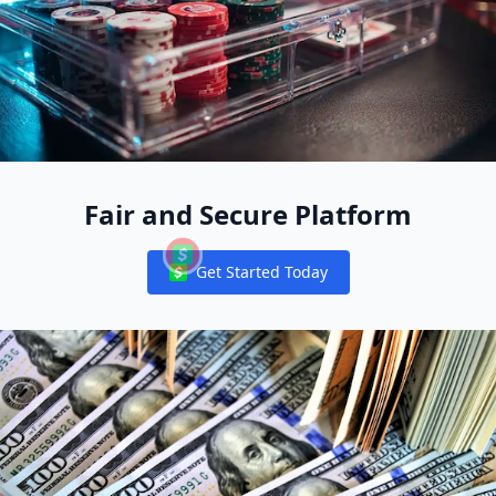
Fair and Secure Platform
Get Started Today
Notifications